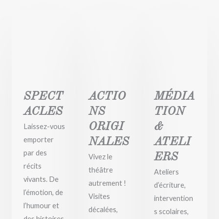
01.
02.
03.
SPECT
ACTIO
MÉDIA
ACLES
NS
TION
ORIGI
&
Laissez-vous
emporter
NALES
ATELI
par des
ERS
Vivez le
récits
théâtre
Ateliers
vivants. De
autrement !
d’écriture,
l’émotion, de
Visites
intervention
l’humour et
décalées,
s scolaires,
des histoires