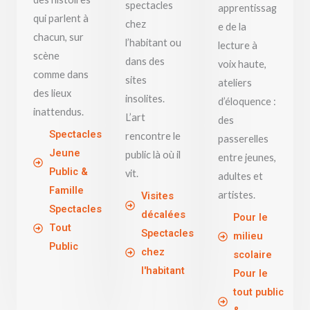
spectacles
apprentissag
qui parlent à
chez
e de la
chacun, sur
l’habitant ou
lecture à
scène
dans des
voix haute,
comme dans
sites
ateliers
des lieux
insolites.
d’éloquence :
inattendus.
L’art
des
Spectacles
rencontre le
passerelles
Jeune
public là où il
entre jeunes,
Public &
vit.
adultes et
Famille
artistes.
Visites
Spectacles
décalées
Pour le
Tout
Spectacles
milieu
Public
chez
scolaire
l'habitant
Pour le
tout public