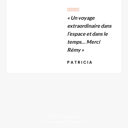
N





« Un voyage
o
extraordinaire dans
t
é
l’espace et dans le
4
temps… Merci
.
Rémy »
6
PATRICIA
s
u
r
5
Envie de rencontrer
la Compagnie Humaine ?