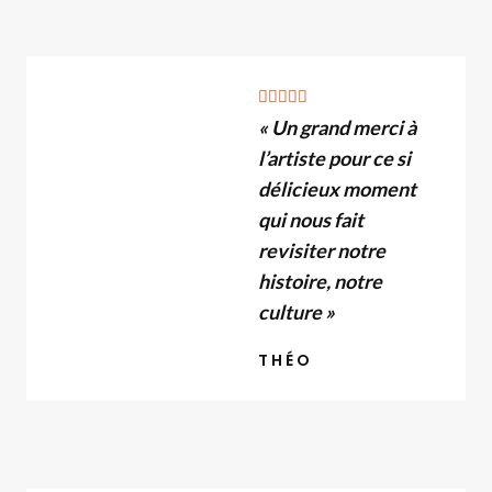
r
5
N





« Un grand merci à
o
l’artiste pour ce si
t
é
délicieux moment
4
qui nous fait
.
revisiter notre
9
histoire, notre
s
culture »
u
THÉO
r
5