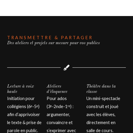
TRANSMETTRE & PARTAGER
Des ateliers et projets sur mesure pour vos publics
Lecture à voix
Ateliers
Théâtre dans ta
haute
d’éloquence
classe
Initiation pour
Pour ados
Un mini-spectacle
collégiens (6ᵉ-5ᵉ)
(3ᵉ-2nde-1ʳᵉ) :
construit et joué
afin d’apprivoiser
argumenter,
avec les élèves,
le texte & prise de
convaincre et
directement en
parole en public.
s’exprimer avec
salle de cours.