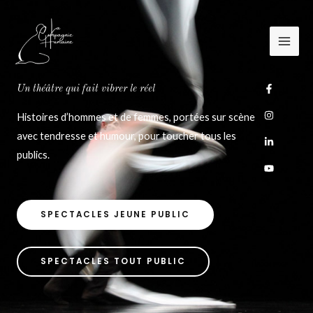
Aller
au
contenu
Un théâtre qui fait vibrer le réel
Histoires d’hommes et de femmes, portées sur scène
avec tendresse et humour, pour toucher tous les
publics.
SPECTACLES JEUNE PUBLIC
SPECTACLES TOUT PUBLIC