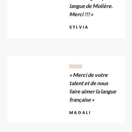
é
langue de Molière.
Merci !!! »
5
s
SYLVIA
u
r
5
N





« Merci de votre
o
talent et de nous
t
é
faire aimer la langue
4
française »
.
MAGALI
8
s
u