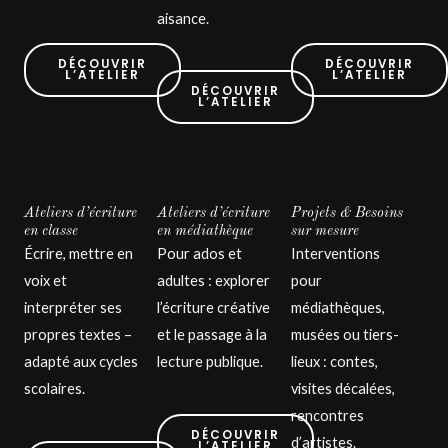
aisance.
DÉCOUVRIR
DÉCOUVRIR
L’ATELIER
L’ATELIER
DÉCOUVRIR
L’ATELIER
Ateliers d’écriture
Ateliers d’écriture
Projets & Besoins
en classe
en médiathèque
sur mesure
Écrire, mettre en
Pour ados et
Interventions
voix et
adultes : explorer
pour
interpréter ses
l’écriture créative
médiathèques,
propres textes –
et le passage à la
musées ou tiers-
adapté aux cycles
lecture publique.
lieux : contes,
scolaires.
visites décalées,
rencontres
DÉCOUVRIR
d’artistes.
L’ATELIER